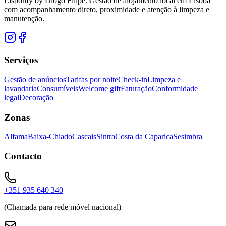
Lisbonfy by Diogo Filipe. Gestão de alojamento local em Lisboa
com acompanhamento direto, proximidade e atenção à limpeza e
manutenção.
Serviços
Gestão de anúncios
Tarifas por noite
Check-in
Limpeza e
lavandaria
Consumíveis
Welcome gift
Faturação
Conformidade
legal
Decoração
Zonas
Alfama
Baixa-Chiado
Cascais
Sintra
Costa da Caparica
Sesimbra
Contacto
+351 935 640 340
(Chamada para rede móvel nacional)