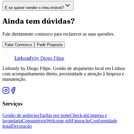
E se quiser vender o meu imóvel?
Ainda tem dúvidas?
Fale diretamente connosco para esclarecer as suas questões.
Falar Connosco
Pedir Proposta
Lisbonfy
by Diogo Filipe
Lisbonfy by Diogo Filipe. Gestão de alojamento local em Lisboa
com acompanhamento direto, proximidade e atenção à limpeza e
manutenção.
Serviços
Gestão de anúncios
Tarifas por noite
Check-in
Limpeza e
lavandaria
Consumíveis
Welcome gift
Faturação
Conformidade
legal
Decoração