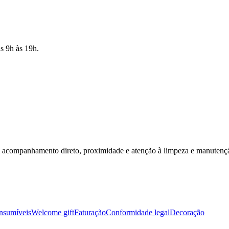
s 9h às 19h.
m acompanhamento direto, proximidade e atenção à limpeza e manutenç
nsumíveis
Welcome gift
Faturação
Conformidade legal
Decoração