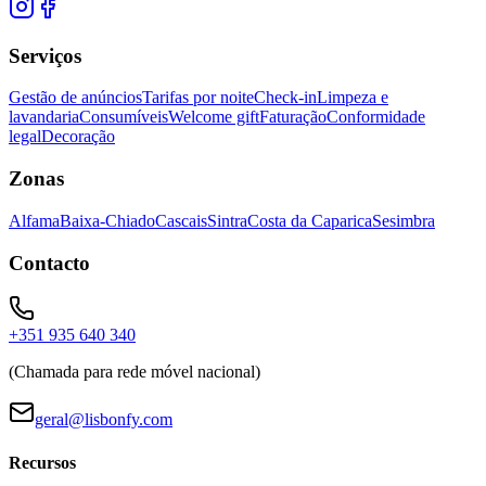
Serviços
Gestão de anúncios
Tarifas por noite
Check-in
Limpeza e
lavandaria
Consumíveis
Welcome gift
Faturação
Conformidade
legal
Decoração
Zonas
Alfama
Baixa-Chiado
Cascais
Sintra
Costa da Caparica
Sesimbra
Contacto
+351 935 640 340
(Chamada para rede móvel nacional)
geral@lisbonfy.com
Recursos