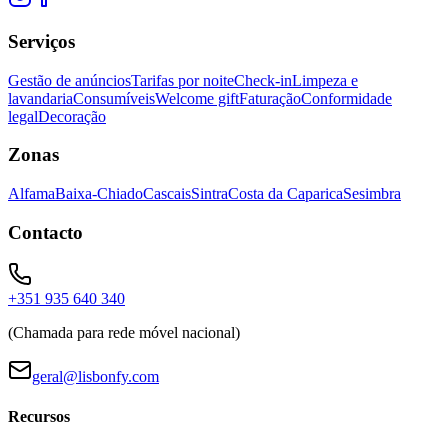
Serviços
Gestão de anúncios
Tarifas por noite
Check-in
Limpeza e
lavandaria
Consumíveis
Welcome gift
Faturação
Conformidade
legal
Decoração
Zonas
Alfama
Baixa-Chiado
Cascais
Sintra
Costa da Caparica
Sesimbra
Contacto
+351 935 640 340
(Chamada para rede móvel nacional)
geral@lisbonfy.com
Recursos