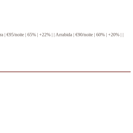
mbra | €95/noite | 65% | +22% | | Arrabida | €90/noite | 60% | +20% | |