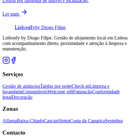
Lisboa por tipologia de imóvel e localização.
Ler mais
Lisbonfy
by Diogo Filipe
Lisbonfy by Diogo Filipe. Gestão de alojamento local em Lisboa
com acompanhamento direto, proximidade e atenção à limpeza e
manutenção.
Serviços
Gestão de anúncios
Tarifas por noite
Check-in
Limpeza e
lavandaria
Consumíveis
Welcome gift
Faturação
Conformidade
legal
Decoração
Zonas
Alfama
Baixa-Chiado
Cascais
Sintra
Costa da Caparica
Sesimbra
Contacto