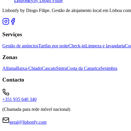
Lisbonfy
by Diogo Filipe
Lisbonfy by Diogo Filipe. Gestão de alojamento local em Lisboa co
Serviços
Gestão de anúncios
Tarifas por noite
Check-in
Limpeza e lavandaria
Co
Zonas
Alfama
Baixa-Chiado
Cascais
Sintra
Costa da Caparica
Sesimbra
Contacto
+351 935 640 340
(Chamada para rede móvel nacional)
geral@lisbonfy.com