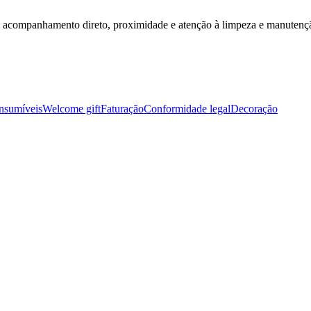
m acompanhamento direto, proximidade e atenção à limpeza e manutenç
nsumíveis
Welcome gift
Faturação
Conformidade legal
Decoração