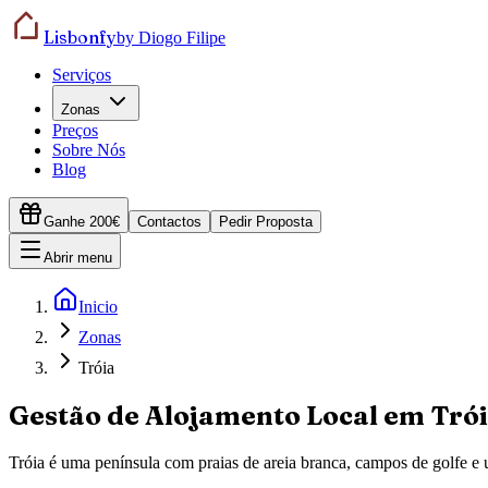
Lisbonfy
by Diogo Filipe
Serviços
Zonas
Preços
Sobre Nós
Blog
Ganhe 200€
Contactos
Pedir Proposta
Abrir menu
Inicio
Zonas
Tróia
Gestão de Alojamento Local em
Tró
Tróia é uma península com praias de areia branca, campos de golfe e u