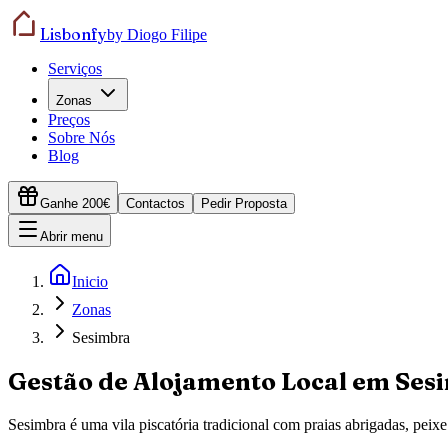
Lisbonfy
by Diogo Filipe
Serviços
Zonas
Preços
Sobre Nós
Blog
Ganhe 200€
Contactos
Pedir Proposta
Abrir menu
Inicio
Zonas
Sesimbra
Gestão de Alojamento Local em
Ses
Sesimbra é uma vila piscatória tradicional com praias abrigadas, peix