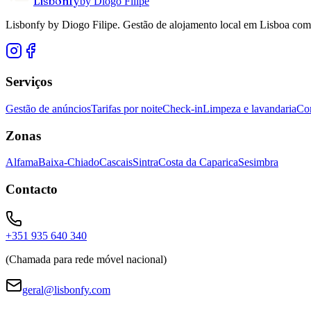
Lisbonfy
by Diogo Filipe
Lisbonfy by Diogo Filipe. Gestão de alojamento local em Lisboa co
Serviços
Gestão de anúncios
Tarifas por noite
Check-in
Limpeza e lavandaria
Co
Zonas
Alfama
Baixa-Chiado
Cascais
Sintra
Costa da Caparica
Sesimbra
Contacto
+351 935 640 340
(Chamada para rede móvel nacional)
geral@lisbonfy.com