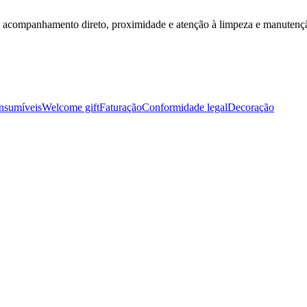
m acompanhamento direto, proximidade e atenção à limpeza e manutenç
nsumíveis
Welcome gift
Faturação
Conformidade legal
Decoração